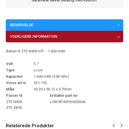
Garanteret sikker betaling med Kustom.
BESKRIVELSE
YDERLIGERE INFORMATION
Batteri til ZTE N909 mfl – 1.600 mAh
Volt:
3.7
Type:
Li-ion
Kapacitet:
1.600 mAh (5.82 Whr)
Vores art nr:
521-152
Måle:
60.20 x 56.12 x 4.70mm
Passer til:
Erstatter part no:
ZTE N909
Li3818T43P3H605646
ZTE V818
Relaterede Produkter