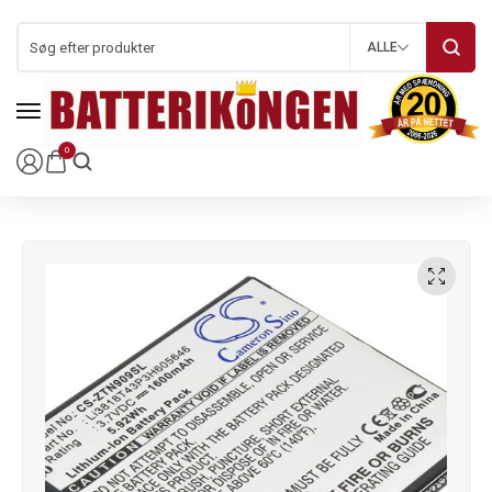
ALLE
0