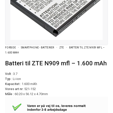
FORSIDE
SMARTPHONE - BATTERIER
ZTE
BATTERI TIL ZTE N909 MFL –
1.600 MAH
Batteri til ZTE N909 mfl – 1.600 mAh
Volt :
3.7
Typ :
Li-ion
Kapacitet :
1.600 mAh
Vores art nr:
521-152
Måle :
60.20 x 56.12 x 4.70mm