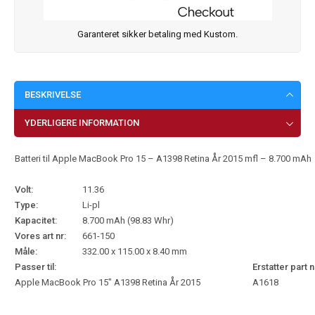
Garanteret sikker betaling med Kustom.
BESKRIVELSE
YDERLIGERE INFORMATION
Batteri til Apple MacBook Pro 15 – A1398 Retina År 2015 mfl – 8.700 mAh
Volt:
11.36
Type:
Li-pl
Kapacitet:
8.700 mAh (98.83 Whr)
Vores art nr:
661-150
Måle:
332.00 x 115.00 x 8.40 mm
Passer til:
Erstatter part n
Apple MacBook Pro 15″ A1398 Retina År 2015
A1618