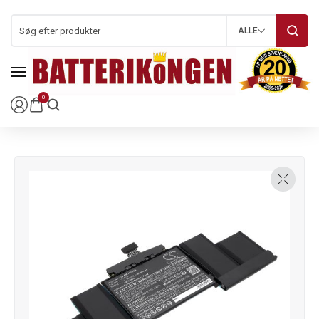
ALLE
0