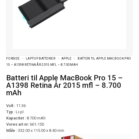
FORSIDE
LAPTOP BATTERIER
APPLE
BATTERI TIL APPLE MACBOOK PRO
15 – A1398 RETINA ÅR 2015 MFL – 8.700 MAH
Batteri til Apple MacBook Pro 15 –
A1398 Retina År 2015 mfl – 8.700
mAh
Volt :
11.36
Typ :
Li-pl
Kapacitet :
8.700 mAh
Vores art nr:
661-150
Måle :
332.00 x 115.00 x 8.40 mm