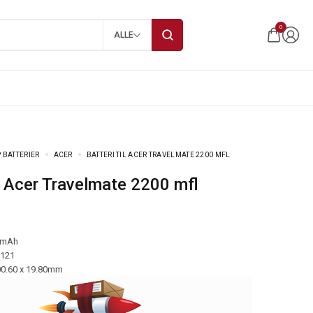
0
ALLE
 BATTERIER
ACER
BATTERI TIL ACER TRAVELMATE 2200 MFL
til Acer Travelmate 2200 mfl
 mAh
-121
00.60 x 19.80mm