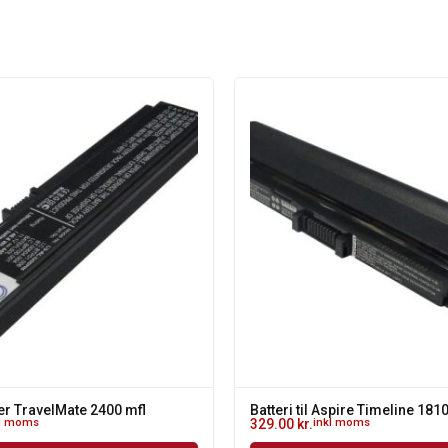
Acer TravelMate 2400 mfl
Batteri til Aspire Timeline 181
kl moms
329.00
kr.
inkl moms