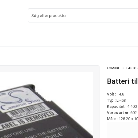
FORSIDE
LAPTOP
Batteri 
Volt :
14.8
Typ :
Li-ion
Kapacitet :
4.400
Vores art nr:
602
Måle :
128.20 x 1