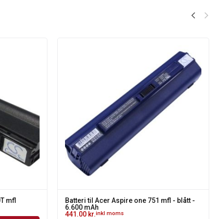
0T mfl
Batteri til Acer Aspire one 751 mfl - blått -
6.600 mAh
441.00
kr.
inkl moms