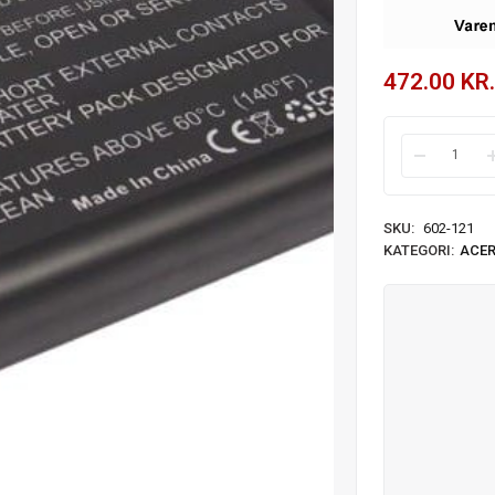
472.00
KR.
SKU:
602-121
KATEGORI:
ACE