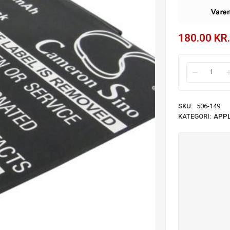
180.00
KR.
SKU:
506-149
KATEGORI:
APP