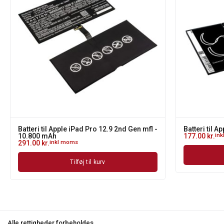
Batteri til Apple iPad Pro 12.9 2nd Gen mfl -
Batteri til A
10.800 mAh
177.00
kr.
in
291.00
kr.
inkl moms
Tilføj til kurv
Alle rettigheder forbeholdes.