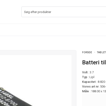
FORSIDE
TABLET
Batteri 
Volt :
3.7
Typ :
Lipl
Kapacitet :
8.820
Vores art nr:
506
Måle :
188.00 x 1