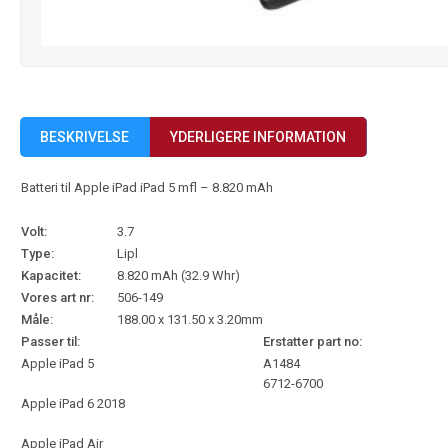
BESKRIVELSE
YDERLIGERE INFORMATION
Batteri til Apple iPad iPad 5 mfl – 8.820 mAh
Volt:
3.7
Type:
Lipl
Kapacitet:
8.820 mAh (32.9 Whr)
Vores art nr:
506-149
Måle:
188.00 x 131.50 x 3.20mm
Passer til:
Erstatter part no:
Apple iPad 5
A1484
6712-6700
Apple iPad 6 2018
Apple iPad Air