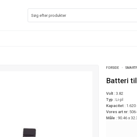
FORSIDE
SMARTP
Batteri 
Volt :
3.82
Typ :
Li-pl
Kapacitet :
1.620
Vores art nr:
506
Måle :
90.46 x 32