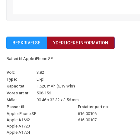
BESKRIVELSE
YDERLIGERE INFORMATION
Batteri til Apple iPhone SE
Volt:
3.82
Type:
Li-pl
Kapacitet:
1.620 mAh (6.19 Whr)
Vores art nr:
506-156
Måle:
90.46 x 32.32 x 3.56 mm
Passer til:
Erstatter part no:
Apple iPhone SE
616-00106
Apple A1662
616-00107
Apple A1723
Apple A1724