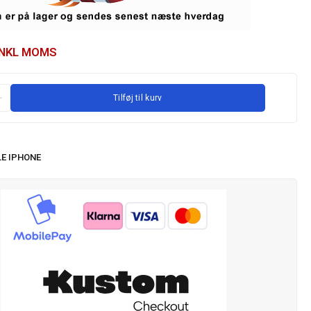
INKL MOMS
Tilføj til kurv
E IPHONE