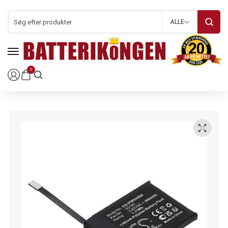
ALLE
0