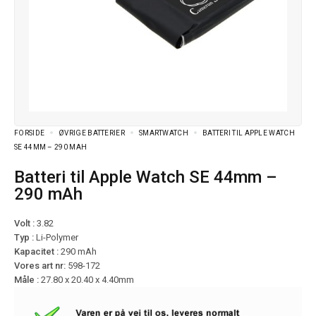
FORSIDE
ØVRIGE BATTERIER
SMARTWATCH
BATTERI TIL APPLE WATCH
SE 44MM – 290 MAH
Batteri til Apple Watch SE 44mm –
290 mAh
Volt :
3.82
Typ :
Li-Polymer
Kapacitet :
290 mAh
Vores art nr:
598-172
Måle :
27.80 x 20.40 x 4.40mm