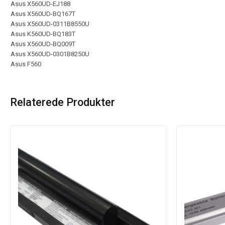
Asus X560UD-EJ188
Asus X560UD-BQ167T
Asus X560UD-0311B8550U
Asus K560UD-BQ183T
Asus X560UD-BQ009T
Asus X560UD-0301B8250U
Asus F560
Relaterede Produkter