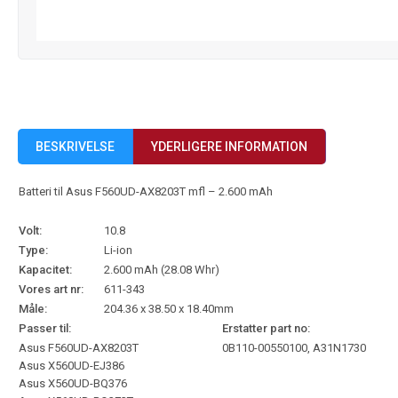
BESKRIVELSE
YDERLIGERE INFORMATION
Batteri til Asus F560UD-AX8203T mfl – 2.600 mAh
Volt:
10.8
Type:
Li-ion
Kapacitet:
2.600 mAh (28.08 Whr)
Vores art nr:
611-343
Måle:
204.36 x 38.50 x 18.40mm
Passer til:
Erstatter part no:
Asus F560UD-AX8203T
0B110-00550100, A31N1730
Asus X560UD-EJ386
Asus X560UD-BQ376