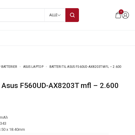
0
ALLE
 BATTERIER
ASUS LAPTOP
BATTERI TIL ASUS F560UD-AX8203T MFL – 2.600
 mAh
-343
8.50 x 18.40mm