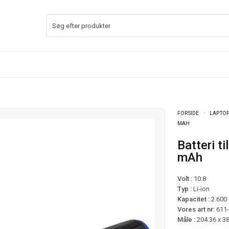
FORSIDE
LAPTOP
MAH
Batteri til Asus F560UD-AX8203T mfl – 2.600
mAh
Volt :
10.8
Typ :
Li-ion
Kapacitet :
2.600
Vores art nr:
611
Måle :
204.36 x 3