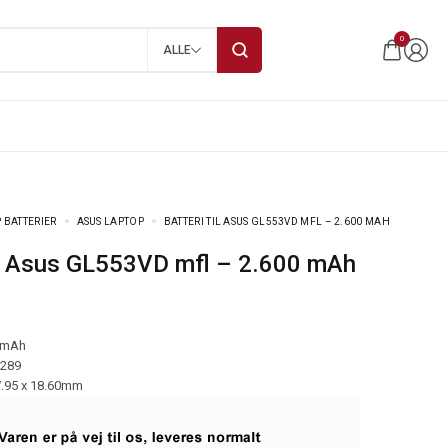
0
ALLE
 BATTERIER
ASUS LAPTOP
BATTERI TIL ASUS GL553VD MFL – 2.600 MAH
 til Asus GL553VD mfl – 2.600 mAh
 mAh
-289
7.95 x 18.60mm