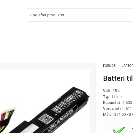
FORSIDE
LAPTOP
Batteri
Volt :
15.4
Typ :
Li-ion
Kapacitet :
2.600
Vores art nr:
611
Måle :
271.00 x 2