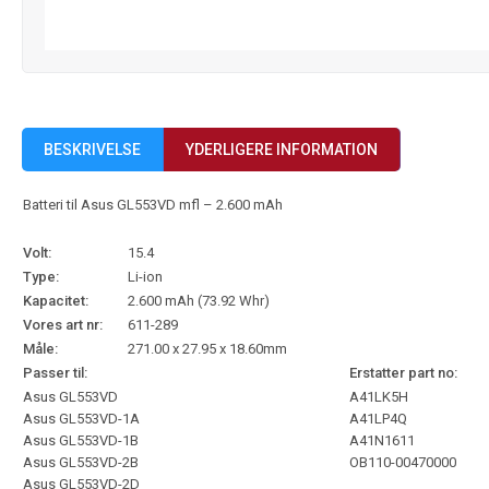
BESKRIVELSE
YDERLIGERE INFORMATION
Batteri til Asus GL553VD mfl – 2.600 mAh
Volt:
15.4
Type:
Li-ion
Kapacitet:
2.600 mAh (73.92 Whr)
Vores art nr:
611-289
Måle:
271.00 x 27.95 x 18.60mm
Passer til:
Erstatter part no:
Asus GL553VD
A41LK5H
Asus GL553VD-1A
A41LP4Q
Asus GL553VD-1B
A41N1611
Asus GL553VD-2B
OB110-00470000
Asus GL553VD-2D