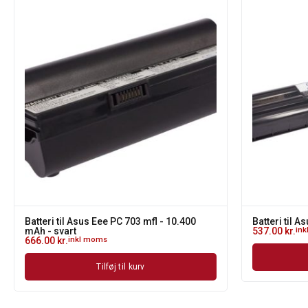
Batteri til Asus Eee PC 703 mfl - 10.400
Batteri til A
mAh - svart
537.00
kr.
in
666.00
kr.
inkl moms
Tilføj til kurv