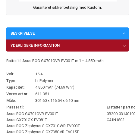
Garanteret sikker betaling med Kustom.
BESKRIVELSE
YDERLIGERE INFORMATION
Batteri til Asus ROG GX701GVR-EV001T mfl – 4.850 mAh
Volt:
15.4
Type:
Li-Polymer
Kapacitet:
4.850 mAh (74.69 Whr)
Vores art nr:
611-351
Måle:
301.60 x 116.54 x 6.10mm
Passer til:
Erstatter part no
Asus ROG GX701GVR-EV001T
0B200-0314010
Asus GX701GX-EV081T
C41N1802
Asus ROG Zephyrus S GX701GWR-EV003T
Asus ROG Zephyrus S GX735GVR-EV015T