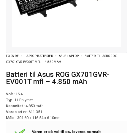
FORSIDE
LAPTOP BATTERIER
ASUS LAPTOP
BATTERI TIL ASUS ROG
GX701GVR-EV001T MFL – 4.850 MAH
Batteri til Asus ROG GX701GVR-
EV001T mfl – 4.850 mAh
Volt :
15.4
Typ :
Li-Polymer
Kapacitet :
4.850 mAh
Vores art nr:
611-351
Måle :
301.60 x 116.54 x 6.10mm