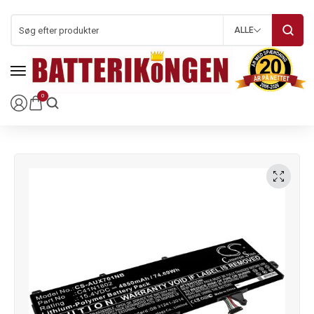
ALLE
0