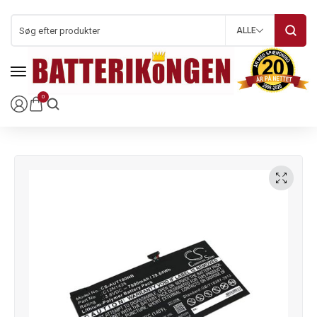
ALLE
0