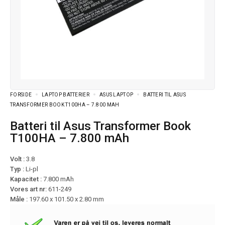
FORSIDE
LAPTOP BATTERIER
ASUS LAPTOP
BATTERI TIL ASUS
TRANSFORMER BOOK T100HA – 7.800 MAH
Batteri til Asus Transformer Book
T100HA – 7.800 mAh
Volt :
3.8
Typ :
Li-pl
Kapacitet :
7.800 mAh
Vores art nr:
611-249
Måle :
197.60 x 101.50 x 2.80 mm