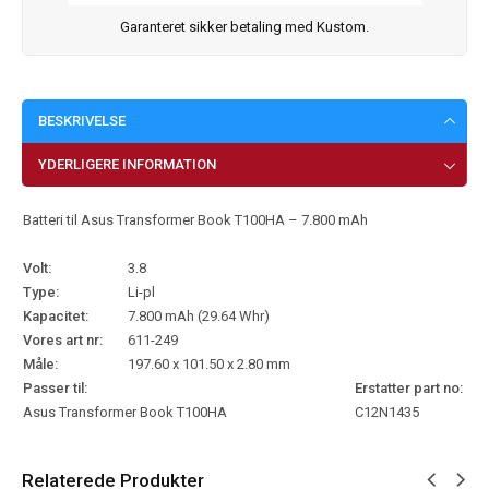
Garanteret sikker betaling med Kustom.
BESKRIVELSE
YDERLIGERE INFORMATION
Batteri til Asus Transformer Book T100HA – 7.800 mAh
Volt:
3.8
Type:
Li-pl
Kapacitet:
7.800 mAh (29.64 Whr)
Vores art nr:
611-249
Måle:
197.60 x 101.50 x 2.80 mm
Passer til:
Erstatter part no:
Asus Transformer Book T100HA
C12N1435
Relaterede Produkter