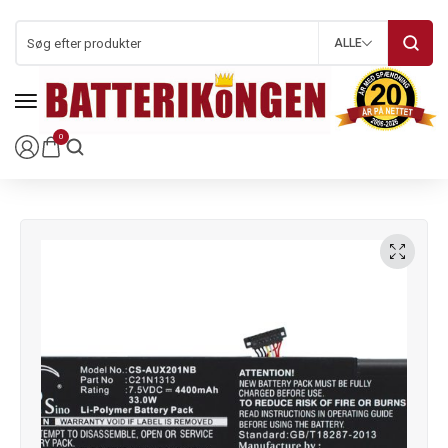
ALLE
0