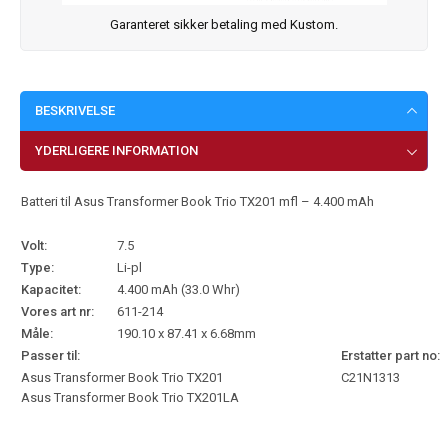
Garanteret sikker betaling med Kustom.
BESKRIVELSE
YDERLIGERE INFORMATION
Batteri til Asus Transformer Book Trio TX201 mfl – 4.400 mAh
Volt:
7.5
Type:
Li-pl
Kapacitet:
4.400 mAh (33.0 Whr)
Vores art nr:
611-214
Måle:
190.10 x 87.41 x 6.68mm
Passer til:
Erstatter part no:
Asus Transformer Book Trio TX201
C21N1313
Asus Transformer Book Trio TX201LA