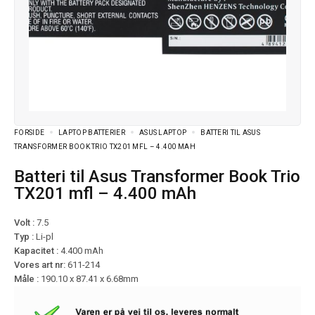
FORSIDE
LAPTOP BATTERIER
ASUS LAPTOP
BATTERI TIL ASUS
TRANSFORMER BOOK TRIO TX201 MFL – 4.400 MAH
Batteri til Asus Transformer Book Trio
TX201 mfl – 4.400 mAh
Volt :
7.5
Typ :
Li-pl
Kapacitet :
4.400 mAh
Vores art nr:
611-214
Måle :
190.10 x 87.41 x 6.68mm