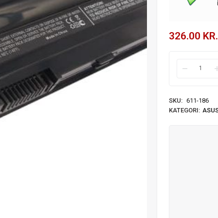
326.00
KR.
SKU:
611-186
KATEGORI:
ASUS