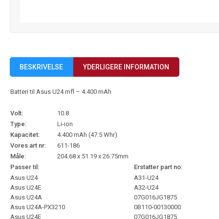
BESKRIVELSE
YDERLIGERE INFORMATION
Batteri til Asus U24 mfl – 4.400 mAh
Volt:
10.8
Type:
Li-ion
Kapacitet:
4.400 mAh (47.5 Whr)
Vores art nr:
611-186
Måle:
204.68 x 51.19 x 26.75mm
Passer til:
Erstatter part no:
Asus U24
A31-U24
Asus U24E
A32-U24
Asus U24A
07G016JG1875
Asus U24A-PX3210
0B110-00130000
Asus U24E
07G016JG1875