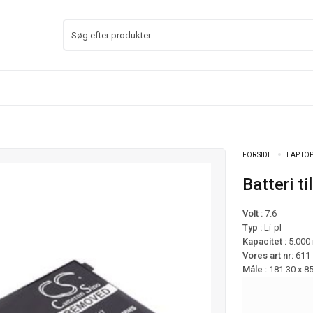
FORSIDE
LAPTOP
Batteri
Volt :
7.6
Typ :
Li-pl
Kapacitet :
5.000
Vores art nr:
611
Måle :
181.30 x 8