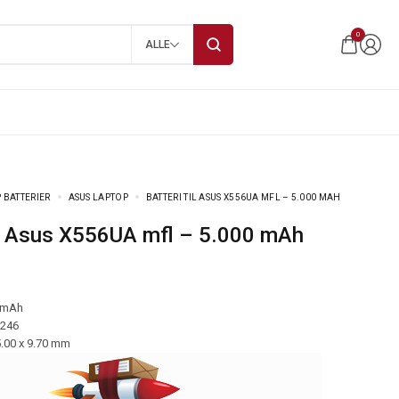
0
ALLE
 BATTERIER
ASUS LAPTOP
BATTERI TIL ASUS X556UA MFL – 5.000 MAH
 til Asus X556UA mfl – 5.000 mAh
 mAh
-246
5.00 x 9.70 mm