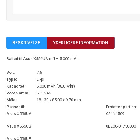
BESKRIVELSE
YDERLIGERE INFORMATION
Batteri til Asus X556UA mfl – 5.000 mAh
Volt:
7.6
Type:
Li-pl
Kapacitet:
5.000 mAh (38.0 Whr)
Vores art nr:
611-246
Måle:
181.30 x 85.00 x 9.70 mm
Passer til:
Erstatter part no:
Asus X556UA
C21N1509
Asus X556UB
0B200-01750000
Asus X556UF