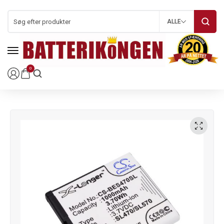
ALLE
0