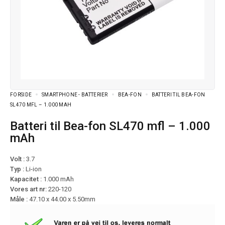
FORSIDE
SMARTPHONE - BATTERIER
BEA-FON
BATTERI TIL BEA-FON
SL470 MFL – 1.000 MAH
Batteri til Bea-fon SL470 mfl – 1.000
mAh
Volt :
3.7
Typ :
Li-ion
Kapacitet :
1.000 mAh
Vores art nr:
220-120
Måle :
47.10 x 44.00 x 5.50mm