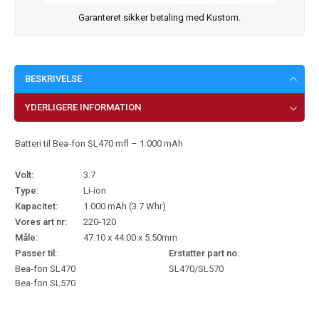
Garanteret sikker betaling med Kustom.
BESKRIVELSE
YDERLIGERE INFORMATION
Batteri til Bea-fon SL470 mfl – 1.000 mAh
Volt:
3.7
Type:
Li-ion
Kapacitet:
1.000 mAh (3.7 Whr)
Vores art nr:
220-120
Måle:
47.10 x 44.00 x 5.50mm
Passer til:
Erstatter part no:
Bea-fon SL470
SL470/SL570
Bea-fon SL570