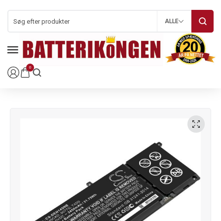
ALLE
0