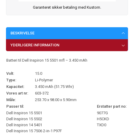
Garanteret sikker betaling med Kustom.
BESKRIVELSE
YDERLIGERE INFORMATION
Batteri til Dell Inspiron 15 5501 mfl – 3.450 mAh
Volt:
15.0
Type:
Li-Polymer
Kapacitet:
3.450 mAh (51.75 Whr)
Vores art nr:
603-372
Måle:
253.70 x 98.00 x 5.90mm
Passer til:
Erstatter part no:
Dell Inspiron 15 5501
9077G
Dell Inspiron 15 5502
H5CKD
Dell Inspiron 14 5401
TXD0
Dell Inspiron 15 7506 2-in-1 P97F