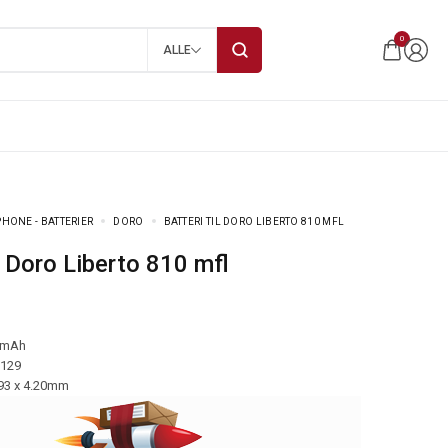
0
ALLE
HONE - BATTERIER
DORO
BATTERI TIL DORO LIBERTO 810 MFL
til Doro Liberto 810 mfl
 mAh
-129
.93 x 4.20mm