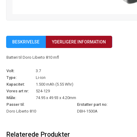
BESKRIVELSE
YDERLIGERE INFORMATION
Batteri til Doro Liberto 810 mfl
Volt:
3.7
Type:
Li-ion
Kapacitet:
1.500 mAh (5.55 Whr)
Vores art nr:
524-129
Måle:
74.95 x 49.93 x 4.20mm
Passer til:
Erstatter part no:
Doro Liberto 810
DBH-1500A
Relaterede Produkter