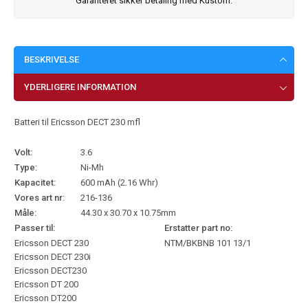
Garanteret sikker betaling med Kustom.
BESKRIVELSE
YDERLIGERE INFORMATION
Batteri til Ericsson DECT 230 mfl
Volt:
3.6
Type:
Ni-Mh
Kapacitet:
600 mAh (2.16 Whr)
Vores art nr:
216-136
Måle:
44.30 x 30.70 x 10.75mm
Passer til:
Erstatter part no:
Ericsson DECT 230
NTM/BKBNB 101 13/1
Ericsson DECT 230i
Ericsson DECT230
Ericsson DT 200
Ericsson DT200