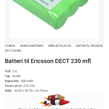
FORSIDE
ØVRIGE BATTERIER
TRÅDLØS TELEFON
BATTERI TIL ERICSSON
DECT 230 MFL
Batteri til Ericsson DECT 230 mfl
Volt :
3.6
Typ :
Ni-Mh
Kapacitet :
600 mAh
Vores art nr:
216-136
Måle :
44.30 x 30.70 x 10.75mm