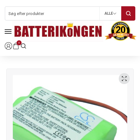
ALLE
0