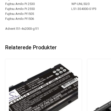
Fujitsu Amilo Pi 2530
WP-UNL50/3
Fujitsu Amilo Pi 2550
L51-3S4000-S1P3
Fujitsu Amilo PI1505
Fujitsu Amilo PI1506
Advent l51-4s2000-g1l1
Relaterede Produkter