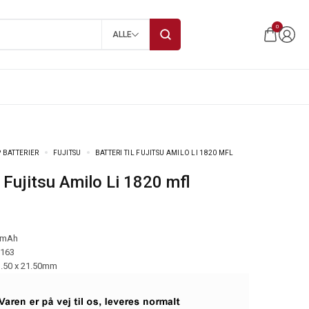
0
ALLE
 BATTERIER
FUJITSU
BATTERI TIL FUJITSU AMILO LI 1820 MFL
til Fujitsu Amilo Li 1820 mfl
 mAh
-163
3.50 x 21.50mm