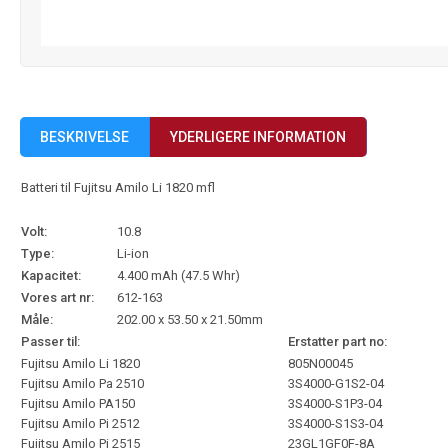
BESKRIVELSE
YDERLIGERE INFORMATION
Batteri til Fujitsu Amilo Li 1820 mfl
Volt:
10.8
Type:
Li-ion
Kapacitet:
4.400 mAh (47.5 Whr)
Vores art nr:
612-163
Måle:
202.00 x 53.50 x 21.50mm
Passer til:
Erstatter part no:
Fujitsu Amilo Li 1820
805N00045
Fujitsu Amilo Pa 2510
3S4000-G1S2-04
Fujitsu Amilo PA150
3S4000-S1P3-04
Fujitsu Amilo Pi 2512
3S4000-S1S3-04
Fujitsu Amilo Pi 2515
23GL1GF0F-8A