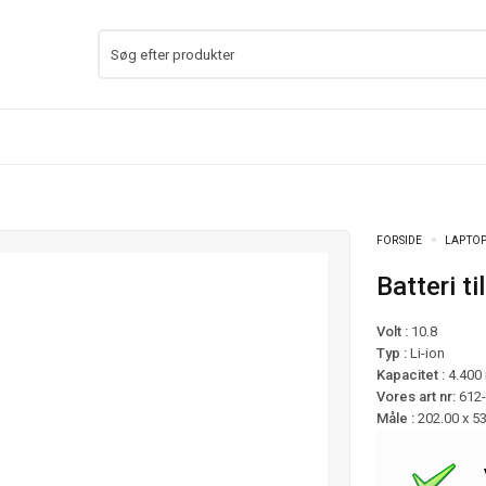
FORSIDE
LAPTOP
Batteri 
Volt :
10.8
Typ :
Li-ion
Kapacitet :
4.400
Vores art nr:
612
Måle :
202.00 x 5