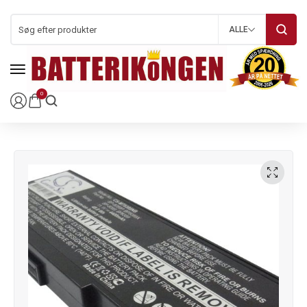
ALLE
0