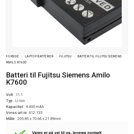
FORSIDE
LAPTOP BATTERIER
FUJITSU
BATTERI TIL FUJITSU SIEMENS
AMILO K7600
Batteri til Fujitsu Siemens Amilo
K7600
Volt :
11.1
Typ :
Li-ion
Kapacitet :
4.400 mAh
Vores art nr:
612-133
Måle :
205.85 x 70.66 x 21.89mm