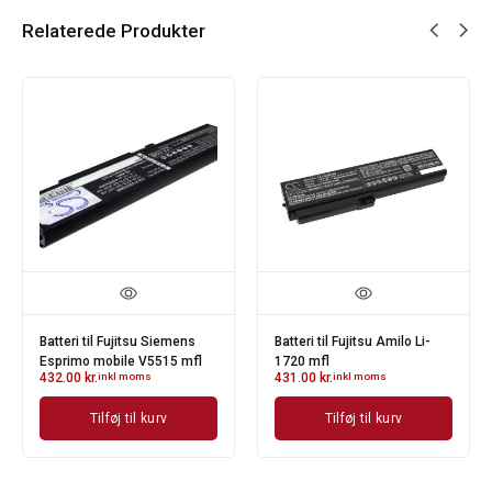
Relaterede Produkter
Batteri til Fujitsu Siemens
Batteri til Fujitsu Amilo Li-
Esprimo mobile V5515 mfl
1720 mfl
432.00
kr.
inkl moms
431.00
kr.
inkl moms
Tilføj til kurv
Tilføj til kurv