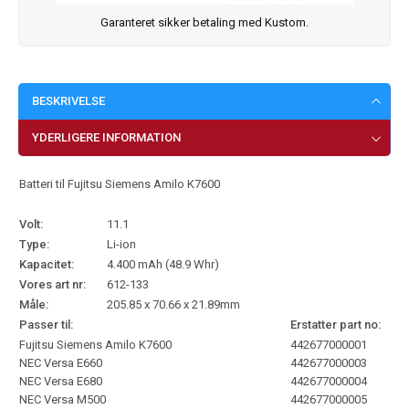
Garanteret sikker betaling med Kustom.
BESKRIVELSE
YDERLIGERE INFORMATION
Batteri til Fujitsu Siemens Amilo K7600
Volt:
11.1
Type:
Li-ion
Kapacitet:
4.400 mAh (48.9 Whr)
Vores art nr:
612-133
Måle:
205.85 x 70.66 x 21.89mm
Passer til:
Erstatter part no:
Fujitsu Siemens Amilo K7600
442677000001
NEC Versa E660
442677000003
NEC Versa E680
442677000004
NEC Versa M500
442677000005