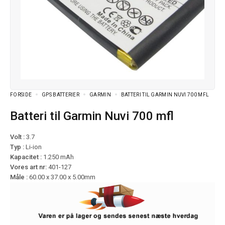
FORSIDE
GPS BATTERIER
GARMIN
BATTERI TIL GARMIN NUVI 700 MFL
Batteri til Garmin Nuvi 700 mfl
Volt :
3.7
Typ :
Li-ion
Kapacitet :
1.250 mAh
Vores art nr:
401-127
Måle :
60.00 x 37.00 x 5.00mm