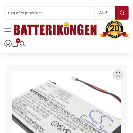
ALLE
0