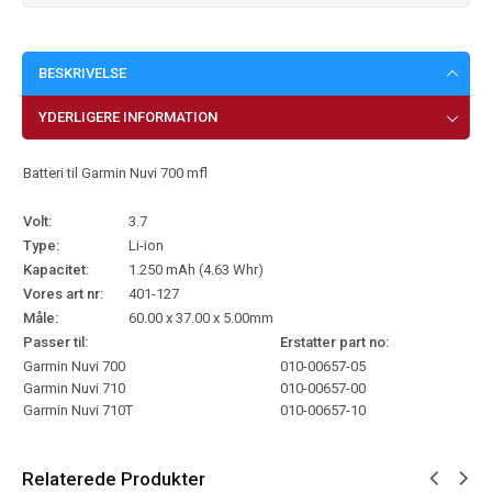
BESKRIVELSE
YDERLIGERE INFORMATION
Batteri til Garmin Nuvi 700 mfl
Volt:
3.7
Type:
Li-ion
Kapacitet:
1.250 mAh (4.63 Whr)
Vores art nr:
401-127
Måle:
60.00 x 37.00 x 5.00mm
Passer til:
Erstatter part no:
Garmin Nuvi 700
010-00657-05
Garmin Nuvi 710
010-00657-00
Garmin Nuvi 710T
010-00657-10
Relaterede Produkter