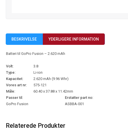
BESKRIVELSE
YDERLIGERE INFORMATION
Batteri til GoPro Fusion – 2.620 mAh
Volt:
3.8
Type:
Li-ion
Kapacitet:
2.620 mAh (9.96 Whr)
Vores art nr:
575-121
Måle:
60.40 x 37.88 x 11.42mm
Passer til:
Erstatter part no:
GoPro Fusion
ASBBA-001
Relaterede Produkter