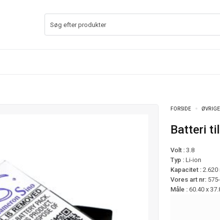
FORSIDE
ØVRIGE
Batteri 
Volt :
3.8
Typ :
Li-ion
Kapacitet :
2.620
Vores art nr:
575
Måle :
60.40 x 37