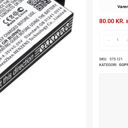
80.00
KR.
SKU:
575-121
KATEGORI:
GOP