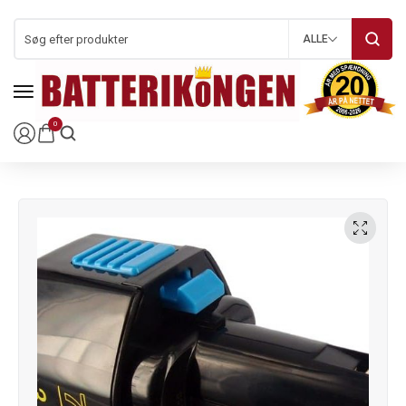
ALLE
0