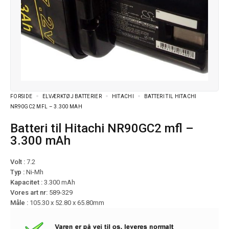
FORSIDE
ELVÆRKTØJ BATTERIER
HITACHI
BATTERI TIL HITACHI
NR90GC2 MFL – 3.300 MAH
Batteri til Hitachi NR90GC2 mfl –
3.300 mAh
Volt :
7.2
Typ :
Ni-Mh
Kapacitet :
3.300 mAh
Vores art nr:
589-329
Måle :
105.30 x 52.80 x 65.80mm