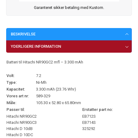
Garanteret sikker betaling med Kustom.
BESKRIVELSE
YDERLIGERE INFORMATION
Batteri til Hitachi NR90GC2 mfl – 3.300 mAh
Volt:
7.2
Type:
Ni-Mh
Kapacitet:
3.300 mAh (23.76 Whr)
Vores art nr:
589-329
Måle:
105.30 x 52.80 x 65.80mm
Passer til:
Erstatter part no:
Hitachi NR90GC2
EB712S
Hitachi NR90GC3
EB714S
Hitachi D 10dB
325292
Hitachi D 10DC