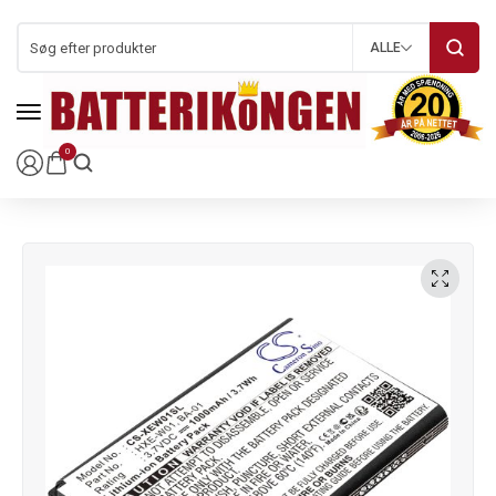
ALLE
0