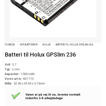
FORSIDE
GPS BATTERIER
HOLUX
BATTERI TIL HOLUX GPSLIM 236
Batteri til Holux GPSlim 236
Volt :
3.7
Typ :
Li-ion
Kapacitet :
1.000 mAh
Vores art nr:
407-115
Måle :
52.96 x 33.64 x 5.15mm