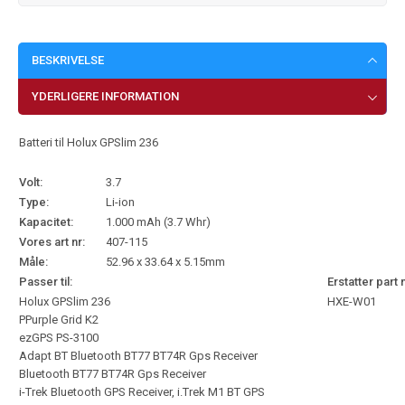
BESKRIVELSE
YDERLIGERE INFORMATION
Batteri til Holux GPSlim 236
Volt:
3.7
Type:
Li-ion
Kapacitet:
1.000 mAh (3.7 Whr)
Vores art nr:
407-115
Måle:
52.96 x 33.64 x 5.15mm
Passer til:
Erstatter part 
Holux GPSlim 236
HXE-W01
PPurple Grid K2
ezGPS PS-3100
Adapt BT Bluetooth BT77 BT74R Gps Receiver
Bluetooth BT77 BT74R Gps Receiver
i-Trek Bluetooth GPS Receiver, i.Trek M1 BT GPS