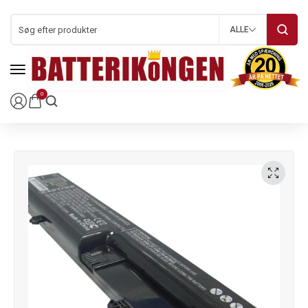
ALLE
0