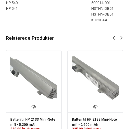
HP 540
500014-001
HP 541
HSTNN-DB51
HSTNN-OB51
KU530AA
Relaterede Produkter
Batteri til HP 2133 Mini-Note
Batteri til HP 2133 Mini-Note
mfl - 5.200 mAh
mfl - 2.600 mAh
349.00
kr.
inkl moms
325.00
kr.
inkl moms