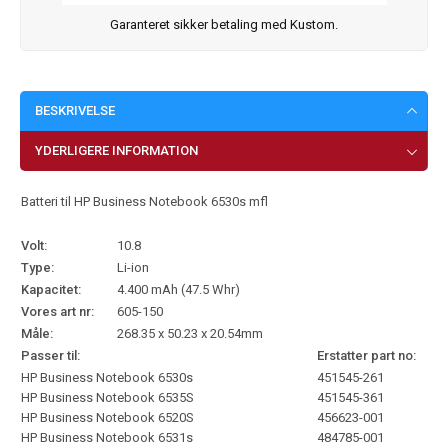
Garanteret sikker betaling med Kustom.
BESKRIVELSE
YDERLIGERE INFORMATION
Batteri til HP Business Notebook 6530s mfl
Volt:
10.8
Type:
Li-ion
Kapacitet:
4.400 mAh (47.5 Whr)
Vores art nr:
605-150
Måle:
268.35 x 50.23 x 20.54mm
Passer til:
Erstatter part no:
HP Business Notebook 6530s
451545-261
HP Business Notebook 6535S
451545-361
HP Business Notebook 6520S
456623-001
HP Business Notebook 6531s
484785-001