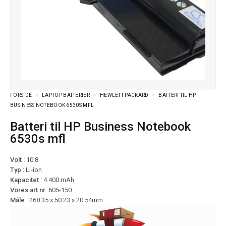
FORSIDE
LAPTOP BATTERIER
HEWLETT PACKARD
BATTERI TIL HP
BUSINESS NOTEBOOK 6530S MFL
Batteri til HP Business Notebook
6530s mfl
Volt :
10.8
Typ :
Li-ion
Kapacitet :
4.400 mAh
Vores art nr:
605-150
Måle :
268.35 x 50.23 x 20.54mm