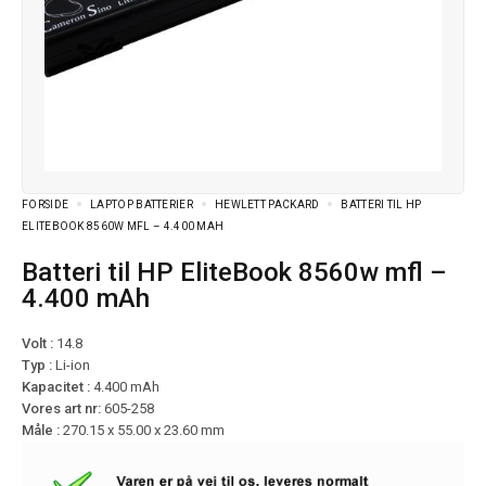
FORSIDE
LAPTOP BATTERIER
HEWLETT PACKARD
BATTERI TIL HP
ELITEBOOK 8560W MFL – 4.400 MAH
Batteri til HP EliteBook 8560w mfl –
4.400 mAh
Volt :
14.8
Typ :
Li-ion
Kapacitet :
4.400 mAh
Vores art nr:
605-258
Måle :
270.15 x 55.00 x 23.60 mm