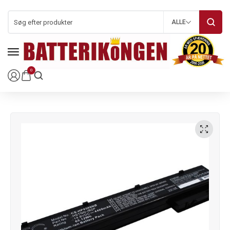
ALLE
0