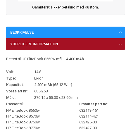
Garanteret sikker betaling med Kustom.
BESKRIVELSE
YDERLIGERE INFORMATION
Batteri til HP EliteBook 8560w mfl – 4.400 mAh
Volt:
14.8
Type:
Li-ion
Kapacitet:
4.400 mAh (65.12 Whr)
Vores art nr:
605-258
Måle:
270.15 x 55.00 x 23.60 mm
Passer til:
Erstatter part no:
HP EliteBook 8560w
632113-151
HP EliteBook 8570w
632114-421
HP EliteBook 8760w
632425-001
HP EliteBook 8770w
632427-001