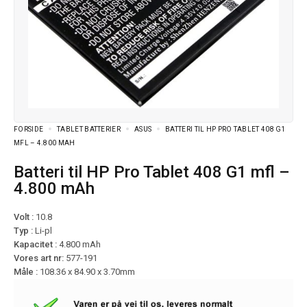
FORSIDE
TABLET BATTERIER
ASUS
BATTERI TIL HP PRO TABLET 408 G1
MFL – 4.800 MAH
Batteri til HP Pro Tablet 408 G1 mfl –
4.800 mAh
Volt :
10.8
Typ :
Li-pl
Kapacitet :
4.800 mAh
Vores art nr:
577-191
Måle :
108.36 x 84.90 x 3.70mm