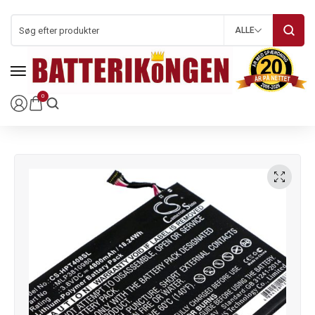
ALLE
0