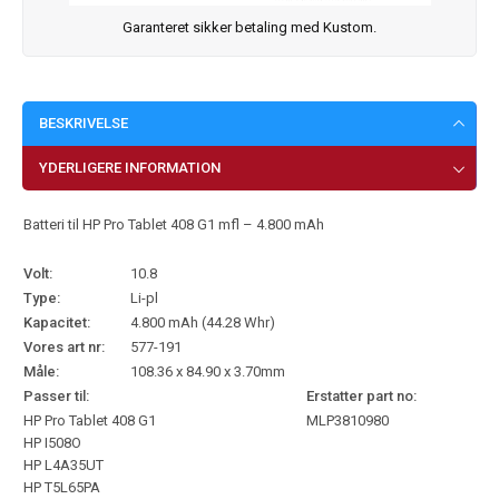
Garanteret sikker betaling med Kustom.
BESKRIVELSE
YDERLIGERE INFORMATION
Batteri til HP Pro Tablet 408 G1 mfl – 4.800 mAh
Volt:
10.8
Type:
Li-pl
Kapacitet:
4.800 mAh (44.28 Whr)
Vores art nr:
577-191
Måle:
108.36 x 84.90 x 3.70mm
Passer til:
Erstatter part no:
HP Pro Tablet 408 G1
MLP3810980
HP I508O
HP L4A35UT
HP T5L65PA