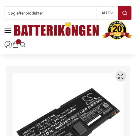
ALLE
0