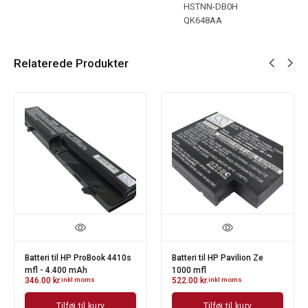
HSTNN-DB0H
QK648AA
Relaterede Produkter
Batteri til HP ProBook 4410s
Batteri til HP Pavilion Ze
mfl - 4.400 mAh
1000 mfl
346.00
kr.
inkl moms
522.00
kr.
inkl moms
Tilføj til kurv
Tilføj til kurv