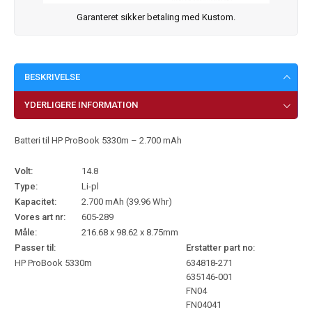
Garanteret sikker betaling med Kustom.
BESKRIVELSE
YDERLIGERE INFORMATION
Batteri til HP ProBook 5330m – 2.700 mAh
Volt:
14.8
Type:
Li-pl
Kapacitet:
2.700 mAh (39.96 Whr)
Vores art nr:
605-289
Måle:
216.68 x 98.62 x 8.75mm
Passer til:
Erstatter part no:
HP ProBook 5330m
634818-271
635146-001
FN04
FN04041