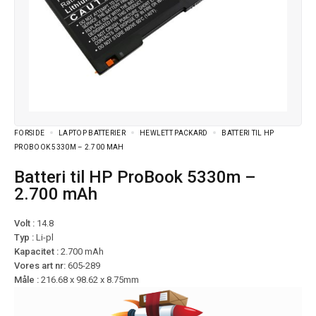
FORSIDE
LAPTOP BATTERIER
HEWLETT PACKARD
BATTERI TIL HP
PROBOOK 5330M – 2.700 MAH
Batteri til HP ProBook 5330m –
2.700 mAh
Volt :
14.8
Typ :
Li-pl
Kapacitet :
2.700 mAh
Vores art nr:
605-289
Måle :
216.68 x 98.62 x 8.75mm