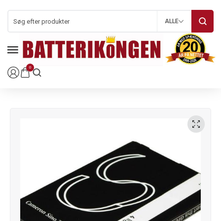
ALLE
0