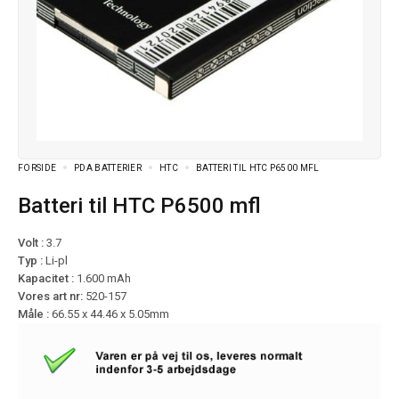
FORSIDE
PDA BATTERIER
HTC
BATTERI TIL HTC P6500 MFL
Batteri til HTC P6500 mfl
Volt :
3.7
Typ :
Li-pl
Kapacitet :
1.600 mAh
Vores art nr:
520-157
Måle :
66.55 x 44.46 x 5.05mm