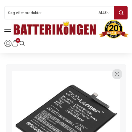
ALLE
0