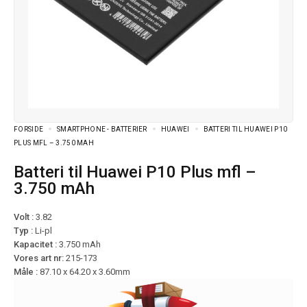
FORSIDE
SMARTPHONE - BATTERIER
HUAWEI
BATTERI TIL HUAWEI P10
PLUS MFL – 3.750 MAH
Batteri til Huawei P10 Plus mfl –
3.750 mAh
Volt :
3.82
Typ :
Li-pl
Kapacitet :
3.750 mAh
Vores art nr:
215-173
Måle :
87.10 x 64.20 x 3.60mm