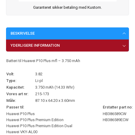
Garanteret sikker betaling med Kustom.
BESKRIVELSE
YDERLIGERE INFORMATION
Batteri til Huawei P10 Plus mfl – 3.750 mAh
Volt:
3.82
Type:
Li-pl
Kapacitet:
3.750 mAh (14.33 Whr)
Vores art nr:
215-173
Måle:
87.10 x 64.20 x 3.60mm
Passer til:
Erstatter part no:
Huawei P10 Plus
HB386589CW
Huawei P10 Plus Premium Edition
HB386589ECW
Huawei P10 Plus Premium Edition Dual
Huawei VKY-AL00