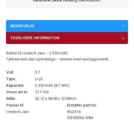
Garanteret sikker betaling med Kustom.
BESKRIVELSE
YDERLIGERE INFORMATION
Batteri til i-mate K-Jam – 2.350 mAh
Tykkere end den oprindelige – leveres med nye bagcoveret
Volt:
3.7
Type:
Li-pl
Kapacitet:
2.350 mAh (8.7 Whr)
Vores art nr:
517-126
Måle:
52.12 x 38.08 x 12.38mm
Passer til:
Erstatter part no:
i-mate K-Jam
WIZA16
35H00062-00M