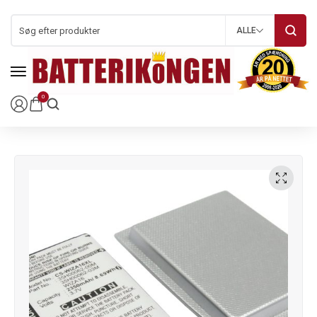
ALLE
0