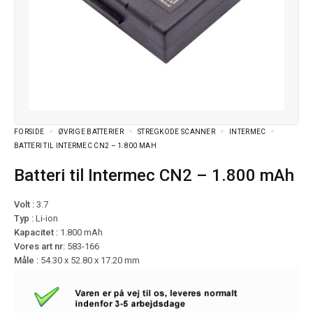
FORSIDE
ØVRIGE BATTERIER
STREGKODE SCANNER
INTERMEC
BATTERI TIL INTERMEC CN2 – 1.800 MAH
Batteri til Intermec CN2 – 1.800 mAh
Volt :
3.7
Typ :
Li-ion
Kapacitet :
1.800 mAh
Vores art nr:
583-166
Måle :
54.30 x 52.80 x 17.20 mm