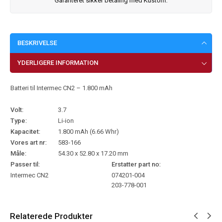
Garanteret sikker betaling med Kustom.
BESKRIVELSE
YDERLIGERE INFORMATION
Batteri til Intermec CN2 – 1.800 mAh
Volt:
3.7
Type:
Li-ion
Kapacitet:
1.800 mAh (6.66 Whr)
Vores art nr:
583-166
Måle:
54.30 x 52.80 x 17.20 mm
Passer til:
Erstatter part no:
Intermec CN2
074201-004
203-778-001
Relaterede Produkter