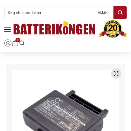
ALLE
0