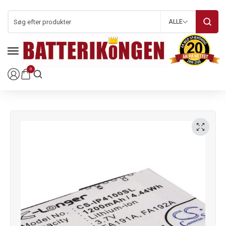
ALLE
0