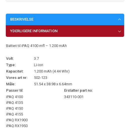
BESKRIVELSE
YDERLIGERE INFORMATION
Batteri til iPAQ 4100 mfl – 1.200 mAh
Volt:
3.7
Type:
Li-ion
Kapacitet:
1.200 mAh (4.44 Whr)
Vores art nr:
502-123
Måle:
51.54 x 38.98 x 6.64mm
Passer til:
Erstatter part no:
iPAQ 4100
343110-001
iPAQ 4135
iPAQ 4150
iPAQ 4155
iPAQ RX1900
iPAQ RX1950