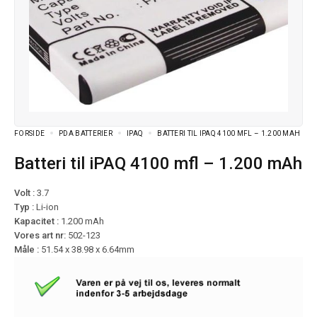
FORSIDE
PDA BATTERIER
IPAQ
BATTERI TIL IPAQ 4100 MFL – 1.200 MAH
Batteri til iPAQ 4100 mfl – 1.200 mAh
Volt :
3.7
Typ :
Li-ion
Kapacitet :
1.200 mAh
Vores art nr:
502-123
Måle :
51.54 x 38.98 x 6.64mm