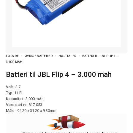
FORSIDE
ØVRIGE BATTERIER
HØJTTALER
BATTERI TIL JBL FLIP 4 –
3.000 MAH
Batteri til JBL Flip 4 – 3.000 mah
Volt :
3.7
Typ :
Li-Pl
Kapacitet :
3.000 mAh
Vores art nr:
817-053
Måle :
94.20 x 31.20 x 9.30mm