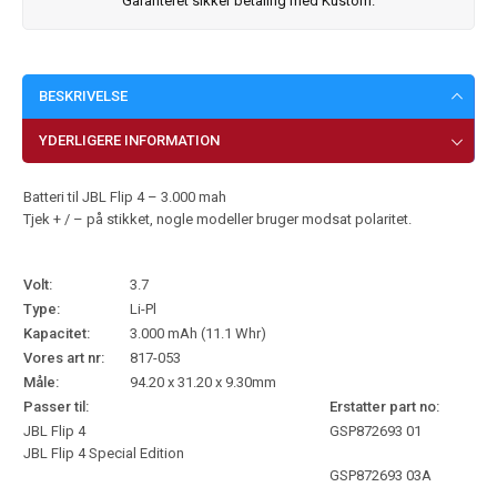
Garanteret sikker betaling med Kustom.
BESKRIVELSE
YDERLIGERE INFORMATION
Batteri til JBL Flip 4 – 3.000 mah
Tjek + / – på stikket, nogle modeller bruger modsat polaritet.
Volt:
3.7
Type:
Li-Pl
Kapacitet:
3.000 mAh (11.1 Whr)
Vores art nr:
817-053
Måle:
94.20 x 31.20 x 9.30mm
Passer til:
Erstatter part no:
JBL Flip 4
GSP872693 01
JBL Flip 4 Special Edition
GSP872693 03A