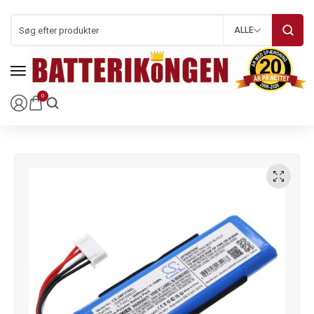
ALLE
0