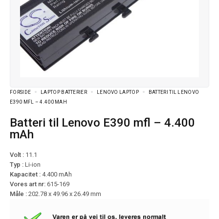
FORSIDE
LAPTOP BATTERIER
LENOVO LAPTOP
BATTERI TIL LENOVO
E390 MFL – 4.400 MAH
Batteri til Lenovo E390 mfl – 4.400
mAh
Volt :
11.1
Typ :
Li-ion
Kapacitet :
4.400 mAh
Vores art nr:
615-169
Måle :
202.78 x 49.96 x 26.49 mm