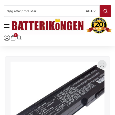
ALLE
0