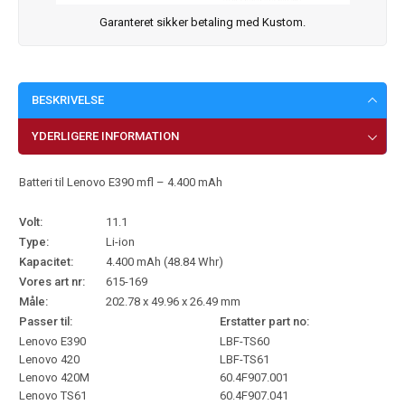
Garanteret sikker betaling med Kustom.
BESKRIVELSE
YDERLIGERE INFORMATION
Batteri til Lenovo E390 mfl – 4.400 mAh
Volt:
11.1
Type:
Li-ion
Kapacitet:
4.400 mAh (48.84 Whr)
Vores art nr:
615-169
Måle:
202.78 x 49.96 x 26.49 mm
Passer til:
Erstatter part no:
Lenovo E390
LBF-TS60
Lenovo 420
LBF-TS61
Lenovo 420M
60.4F907.001
Lenovo TS61
60.4F907.041