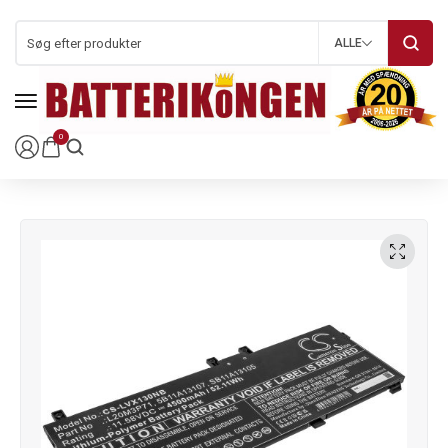
ALLE
0