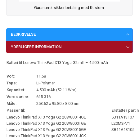
Garanteret sikker betaling med Kustom.
BESKRIVELSE
YDERLIGERE INFORMATION
Batteri til Lenovo ThinkPad X13 Yoga G2 mfl – 4.500 mAh
Volt:
11.58
Type:
Li-Polymer
Kapacitet:
4.500 mAh (52.11 Whr)
Vores art nr:
615-316
Måle:
253.62 x 95.80 x 8.00mm
Passer til:
Erstatter part n
Lenovo ThinkPad X13 Yoga G2 20W80014GE
5B11A13107
Lenovo ThinkPad X13 Yoga G2 20W8000TGE
L20M3P71
Lenovo ThinkPad X13 Yoga G2 20W80015GE
SB11A13105
Lenovo ThinkPad X13 Yoga G2 20W8001JCK