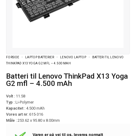
FORSIDE
LAPTOP BATTERIER
LENOVO LAPTOP
BATTERI TIL LENOVO
THINKPAD X13 YOGA G2 MFL – 4.500 MAH
Batteri til Lenovo ThinkPad X13 Yoga
G2 mfl – 4.500 mAh
Volt :
11.58
Typ :
Li-Polymer
Kapacitet :
4.500 mAh
Vores art nr:
615-316
Måle :
253.62 x 95.80 x 8.00mm