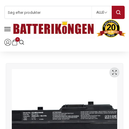
ALLE
0