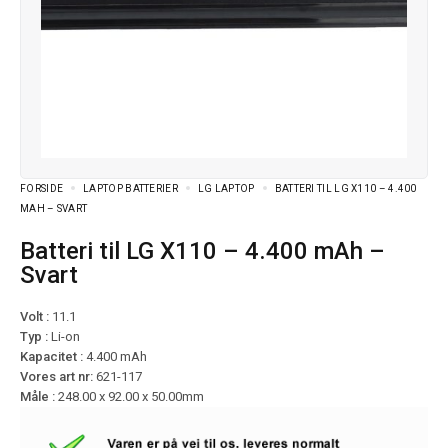
FORSIDE
LAPTOP BATTERIER
LG LAPTOP
BATTERI TIL LG X110 – 4.400
MAH – SVART
Batteri til LG X110 – 4.400 mAh –
Svart
Volt :
11.1
Typ :
Li-on
Kapacitet :
4.400 mAh
Vores art nr:
621-117
Måle :
248.00 x 92.00 x 50.00mm