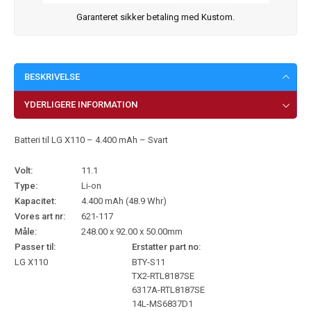
Garanteret sikker betaling med Kustom.
BESKRIVELSE
YDERLIGERE INFORMATION
Batteri til LG X110 – 4.400 mAh – Svart
Volt:
11.1
Type:
Li-on
Kapacitet:
4.400 mAh (48.9 Whr)
Vores art nr:
621-117
Måle:
248.00 x 92.00 x 50.00mm
Passer til:
Erstatter part no:
LG X110
BTY-S11
TX2-RTL8187SE
6317A-RTL8187SE
14L-MS6837D1