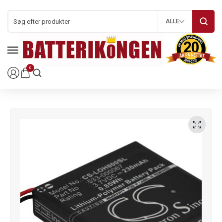
ALLE
0