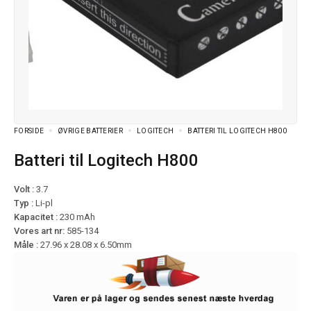
FORSIDE
ØVRIGE BATTERIER
LOGITECH
BATTERI TIL LOGITECH H800
Batteri til Logitech H800
Volt :
3.7
Typ :
Li-pl
Kapacitet :
230 mAh
Vores art nr:
585-134
Måle :
27.96 x 28.08 x 6.50mm