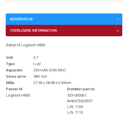
BESKRIVELSE
YDERLIGERE INFORMATION
Batteri til Logitech H800
Volt:
3.7
Type:
Li-pl
Kapacitet:
230 mAh (0.85 Whr)
Vores art nr:
585-134
Måle:
27.96 x 28.08 x 6.50mm
Passer til:
Erstatter part no:
Logitech H800
533-000067
AHB472625PST
L/N: 1109
L/N: 1110