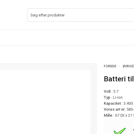
FORSIDE
ØVRIGE
Batteri 
Volt :
3.7
Typ :
Li-ion
Kapacitet :
3.400
Vores art nr:
585
Måle :
67.03 x 21