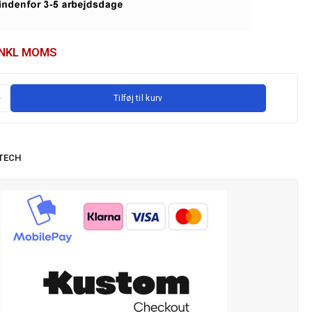
INKL MOMS
Tilføj til kurv
TECH