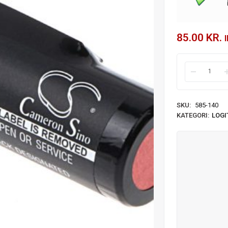
85.00
KR.
SKU:
585-140
KATEGORI:
LOGI