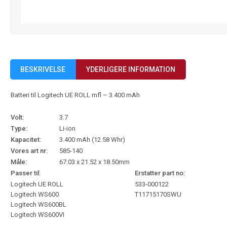
BESKRIVELSE
YDERLIGERE INFORMATION
Batteri til Logitech UE ROLL mfl – 3.400 mAh
Volt:
3.7
Type:
Li-ion
Kapacitet:
3.400 mAh (12.58 Whr)
Vores art nr:
585-140
Måle:
67.03 x 21.52 x 18.50mm
Passer til:
Erstatter part no:
Logitech UE ROLL
533-000122
Logitech WS600
T11715170SWU
Logitech WS600BL
Logitech WS600VI