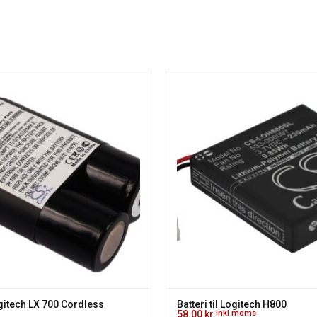
Batteri til Logitech LX 700 Cordless
Batteri til Lo
Desktop
58.00
kr.
inkl 