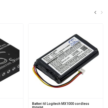
gitech H800
Batteri til Logitech MX1000 cor
moms
mouse