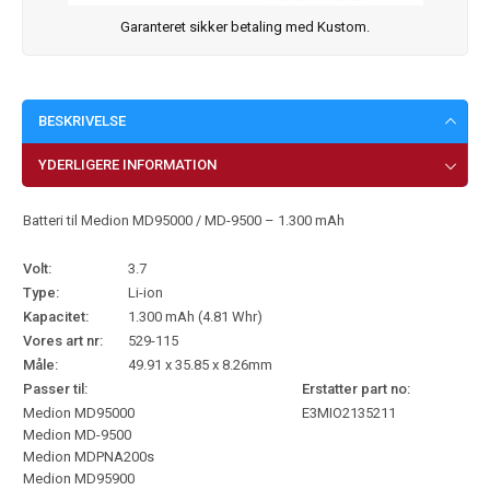
Garanteret sikker betaling med Kustom.
BESKRIVELSE
YDERLIGERE INFORMATION
Batteri til Medion MD95000 / MD-9500 – 1.300 mAh
Volt:
3.7
Type:
Li-ion
Kapacitet:
1.300 mAh (4.81 Whr)
Vores art nr:
529-115
Måle:
49.91 x 35.85 x 8.26mm
Passer til:
Erstatter part no:
Medion MD95000
E3MIO2135211
Medion MD-9500
Medion MDPNA200s
Medion MD95900