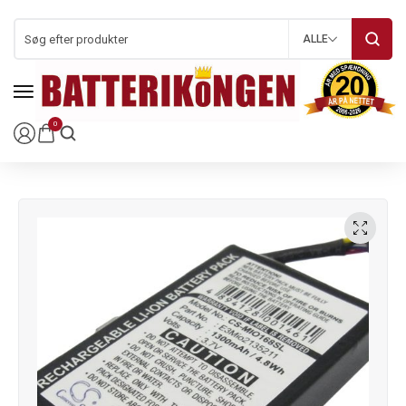
ALLE
0