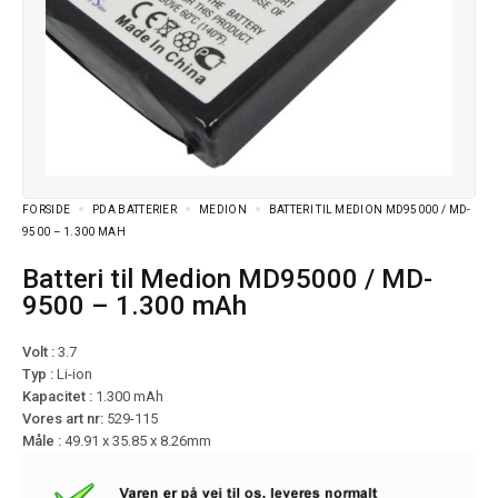
FORSIDE
PDA BATTERIER
MEDION
BATTERI TIL MEDION MD95000 / MD-
9500 – 1.300 MAH
Batteri til Medion MD95000 / MD-
9500 – 1.300 mAh
Volt :
3.7
Typ :
Li-ion
Kapacitet :
1.300 mAh
Vores art nr:
529-115
Måle :
49.91 x 35.85 x 8.26mm