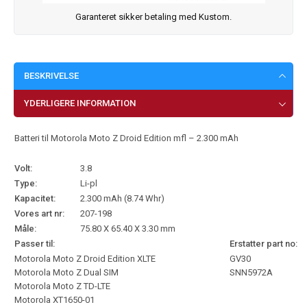
Garanteret sikker betaling med Kustom.
BESKRIVELSE
YDERLIGERE INFORMATION
Batteri til Motorola Moto Z Droid Edition mfl – 2.300 mAh
Volt:
3.8
Type:
Li-pl
Kapacitet:
2.300 mAh (8.74 Whr)
Vores art nr:
207-198
Måle:
75.80 X 65.40 X 3.30 mm
Passer til:
Erstatter part no:
Motorola Moto Z Droid Edition XLTE
GV30
Motorola Moto Z Dual SIM
SNN5972A
Motorola Moto Z TD-LTE
Motorola XT1650-01