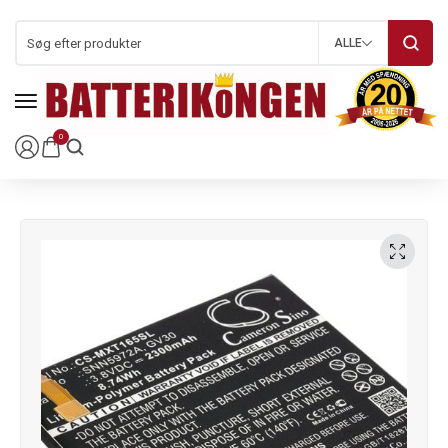
ALLE
0