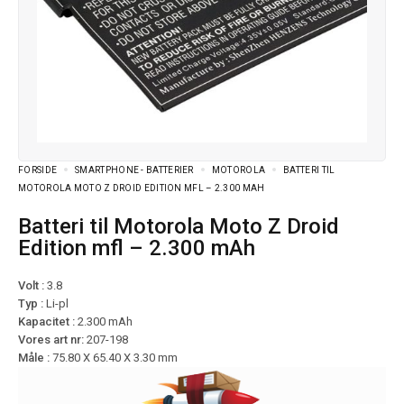
FORSIDE
SMARTPHONE - BATTERIER
MOTOROLA
BATTERI TIL
MOTOROLA MOTO Z DROID EDITION MFL – 2.300 MAH
Batteri til Motorola Moto Z Droid
Edition mfl – 2.300 mAh
Volt :
3.8
Typ :
Li-pl
Kapacitet :
2.300 mAh
Vores art nr:
207-198
Måle :
75.80 X 65.40 X 3.30 mm