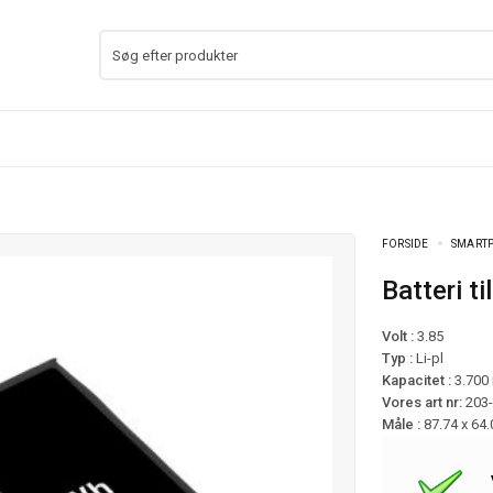
FORSIDE
SMARTP
Batteri 
Volt :
3.85
Typ :
Li-pl
Kapacitet :
3.700
Vores art nr:
203
Måle :
87.74 x 64