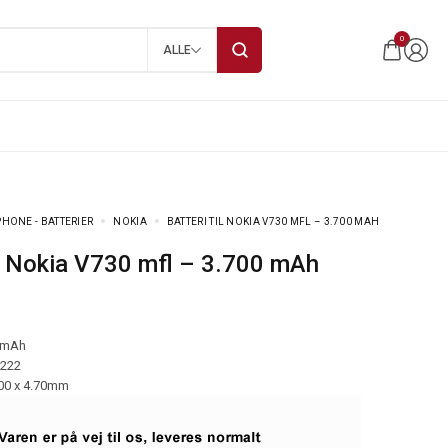
0
ALLE
HONE - BATTERIER
NOKIA
BATTERI TIL NOKIA V730 MFL – 3.700 MAH
til Nokia V730 mfl – 3.700 mAh
 mAh
-222
.00 x 4.70mm