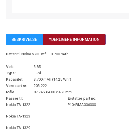
BESKRIVELSE
YDERLIGERE INFORMATION
Batteri til Nokia V730 mfl – 3.700 mAh
Volt:
3.85
Type:
Li-pl
Kapacitet:
3.700 mAh (14.25 Whr)
Vores art nr:
203-222
Måle:
87.74 x 64.00 x 4.70mm
Passer til:
Erstatter part no:
Nokia TA-1322
P104BMA006000
Nokia TA-1323
Nokia TA-1329