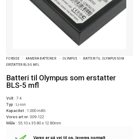
FORSIDE
KAMERA BATTERIER
OLYMPUS
BATTERI TIL OLYMPUS SOM
ERSTATTER BLS-5 MFL
Batteri til Olympus som erstatter
BLS-5 mfl
Volt :
7.4
Typ :
Li-ion
Kapacitet :
1.000 mAh
Vores art nr:
309-122
Måle :
55.10 x 35.80 x 12.80mm