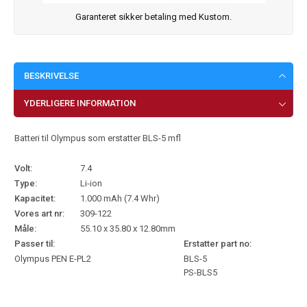
Garanteret sikker betaling med Kustom.
BESKRIVELSE
YDERLIGERE INFORMATION
Batteri til Olympus som erstatter BLS-5 mfl
Volt:
7.4
Type:
Li-ion
Kapacitet:
1.000 mAh (7.4 Whr)
Vores art nr:
309-122
Måle:
55.10 x 35.80 x 12.80mm
Passer til:
Erstatter part no:
Olympus PEN E-PL2
BLS-5
PS-BLS5