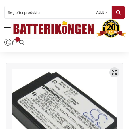
ALLE
0