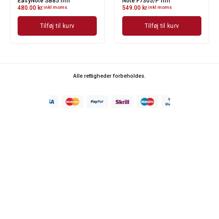
EasyNote SB85 mfl
Note F7305/P mfl
480.00
kr.
inkl moms
549.00
kr.
inkl moms
Tilføj til kurv
Tilføj til kurv
Alle rettigheder forbeholdes.