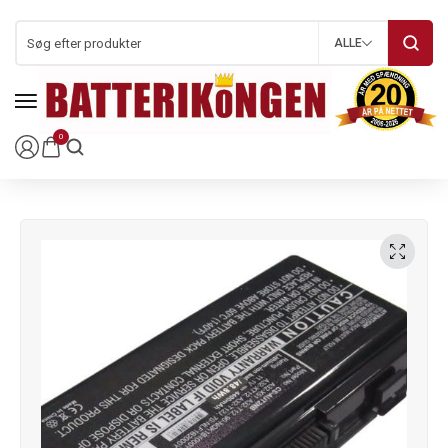
ALLE
0