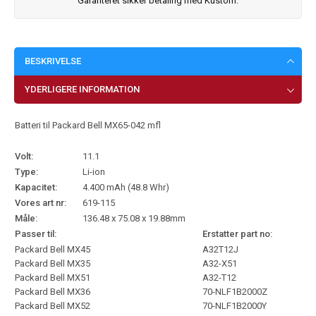
Garanteret sikker betaling med Kustom.
BESKRIVELSE
YDERLIGERE INFORMATION
Batteri til Packard Bell MX65-042 mfl
Volt:
11.1
Type:
Li-ion
Kapacitet:
4.400 mAh (48.8 Whr)
Vores art nr:
619-115
Måle:
136.48 x 75.08 x 19.88mm
Passer til:
Erstatter part no:
Packard Bell MX45
A32T12J
Packard Bell MX35
A32-X51
Packard Bell MX51
A32-T12
Packard Bell MX36
70-NLF1B2000Z
Packard Bell MX52
70-NLF1B2000Y