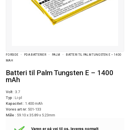
FORSIDE
PDA BATTERIER
PALM
BATTERI TIL PALM TUNGSTEN E – 1400
MAH
Batteri til Palm Tungsten E – 1400
mAh
Volt :
3.7
Typ :
Li-pl
Kapacitet :
1.400 mAh
Vores art nr:
501-133
Måle :
59.10 x 35.89 x 5.23mm