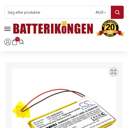
ALLE
0