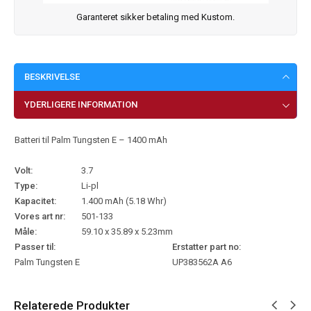
Garanteret sikker betaling med Kustom.
BESKRIVELSE
YDERLIGERE INFORMATION
Batteri til Palm Tungsten E – 1400 mAh
Volt:
3.7
Type:
Li-pl
Kapacitet:
1.400 mAh (5.18 Whr)
Vores art nr:
501-133
Måle:
59.10 x 35.89 x 5.23mm
Passer til:
Erstatter part no:
Palm Tungsten E
UP383562A A6
Relaterede Produkter