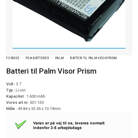
FORSIDE
PDA BATTERIER
PALM
BATTERI TIL PALM VISOR PRISM
Batteri til Palm Visor Prism
Volt :
3.7
Typ :
Li-ion
Kapacitet :
1.600 mAh
Vores art nr:
501-130
Måle :
49.84 x 33.45 x 10.19mm