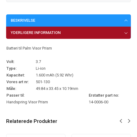
BESKRIVELSE
YDERLIGERE INFORMATION
Batteri til Palm Visor Prism
Volt:
3.7
Type:
Li-ion
Kapacitet:
1.600 mAh (5.92 Whr)
Vores art nr:
501-130
Måle:
49.84 x 33.45 x 10.19mm
Passer til:
Erstatter part no:
Handspring Visor Prism
14-0006-00
Relaterede Produkter