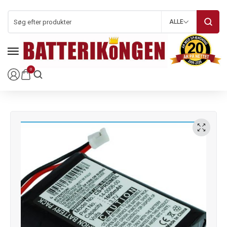
ALLE
0