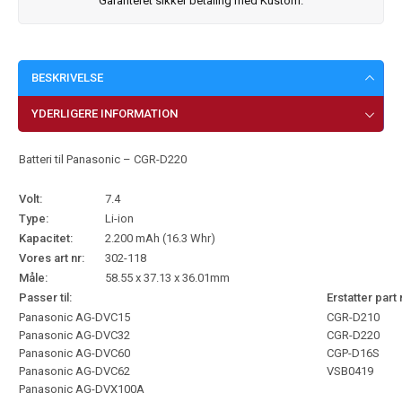
Garanteret sikker betaling med Kustom.
BESKRIVELSE
YDERLIGERE INFORMATION
Batteri til Panasonic – CGR-D220
Volt:
7.4
Type:
Li-ion
Kapacitet:
2.200 mAh (16.3 Whr)
Vores art nr:
302-118
Måle:
58.55 x 37.13 x 36.01mm
Passer til:
Erstatter part 
Panasonic AG-DVC15
CGR-D210
Panasonic AG-DVC32
CGR-D220
Panasonic AG-DVC60
CGP-D16S
Panasonic AG-DVC62
VSB0419
Panasonic AG-DVX100A