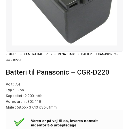
FORSIDE
KAMERA BATTERIER
PANASONIC
BATTERI TIL PANASONIC –
CGR-D220
Batteri til Panasonic – CGR-D220
Volt :
7.4
Typ :
Li-ion
Kapacitet :
2.200 mAh
Vores art nr:
302-118
Måle :
58.55 x 37.13 x 36.01mm