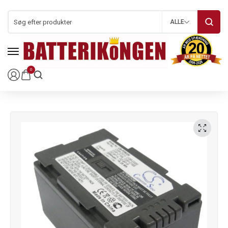
ALLE
0