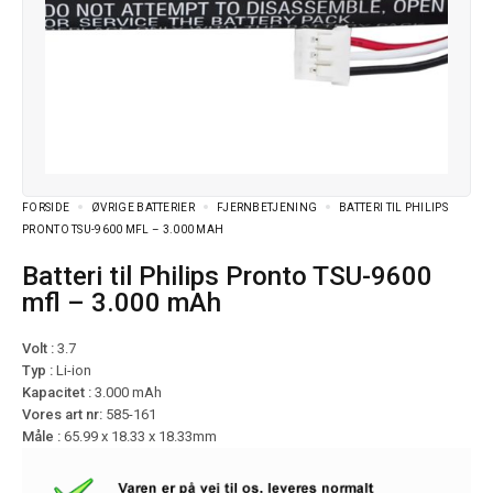
FORSIDE
ØVRIGE BATTERIER
FJERNBETJENING
BATTERI TIL PHILIPS
PRONTO TSU-9600 MFL – 3.000 MAH
Batteri til Philips Pronto TSU-9600
mfl – 3.000 mAh
Volt :
3.7
Typ :
Li-ion
Kapacitet :
3.000 mAh
Vores art nr:
585-161
Måle :
65.99 x 18.33 x 18.33mm