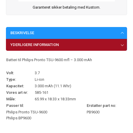
Garanteret sikker betaling med Kustom.
BESKRIVELSE
YDERLIGERE INFORMATION
Batteri til Philips Pronto TSU-9600 mfl – 3.000 mAh
Volt:
3.7
Type:
Li-ion
Kapacitet:
3.000 mAh (11.1 Whr)
Vores art nr:
585-161
Måle:
65.99 x 18.33 x 18.33mm
Passer til:
Erstatter part no:
Philips Pronto TSU-9600
PB9600
Philips BP9600