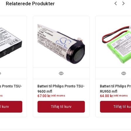
Relaterede Produkter
U-
Batteri til Philips Pronto
Batteri til Philips Pronto TSU-
RU950 mfl
9800 mfl
64.00
kr.
inkl moms
79.00
kr.
inkl moms
Tilføj til kurv
Tilføj til kurv