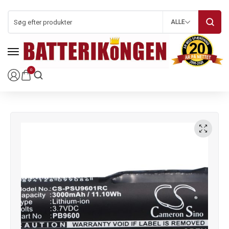
ALLE
0