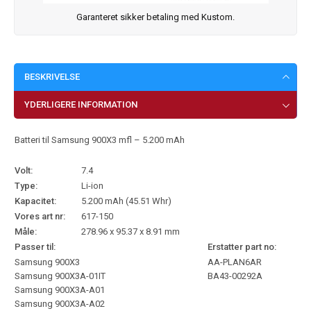
Garanteret sikker betaling med Kustom.
BESKRIVELSE
YDERLIGERE INFORMATION
Batteri til Samsung 900X3 mfl – 5.200 mAh
Volt:
7.4
Type:
Li-ion
Kapacitet:
5.200 mAh (45.51 Whr)
Vores art nr:
617-150
Måle:
278.96 x 95.37 x 8.91 mm
Passer til:
Erstatter part no:
Samsung 900X3
AA-PLAN6AR
Samsung 900X3A-01IT
BA43-00292A
Samsung 900X3A-A01
Samsung 900X3A-A02