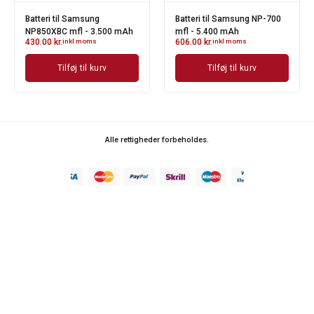
il Samsung
Batteri til Samsung NP-700
Batteri til S
 mfl - 3.500 mAh
mfl - 5.400 mAh
mfl
inkl moms
606.00
kr.
inkl moms
459.00
kr.
ink
ilføj til kurv
Tilføj til kurv
Tilføj
Alle rettigheder forbeholdes.