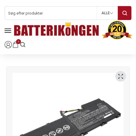
ALLE
0