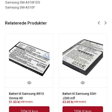
Samsung SM-A310F/DS
Samsung SM-A310Y
Relaterede Produkter
Batteri til Samsung i8910
Batteri til Samsung SGH-
Omnia HD
J200 mfl
51.00
kr.
inkl moms
43.00
kr.
inkl moms
Tilføj til kurv
Tilføj til kurv