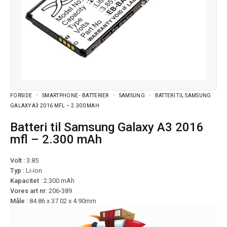
FORSIDE
SMARTPHONE - BATTERIER
SAMSUNG
BATTERI TIL SAMSUNG
GALAXY A3 2016 MFL – 2.300 MAH
Batteri til Samsung Galaxy A3 2016
mfl – 2.300 mAh
Volt :
3.85
Typ :
Li-ion
Kapacitet :
2.300 mAh
Vores art nr:
206-389
Måle :
84.86 x 37.02 x 4.90mm