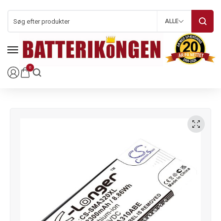
ALLE
0