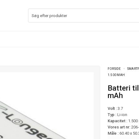
FORSIDE
SMARTP
1.500 MAH
Batteri til Samsung Galaxy Ace 2 mfl – 1.500
mAh
Volt :
3.7
Typ :
Li-ion
Kapacitet :
1.500
Vores art nr:
206
Måle :
60.40 x 50