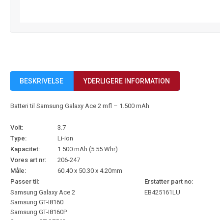
BESKRIVELSE
YDERLIGERE INFORMATION
Batteri til Samsung Galaxy Ace 2 mfl – 1.500 mAh
Volt:
3.7
Type:
Li-ion
Kapacitet:
1.500 mAh (5.55 Whr)
Vores art nr:
206-247
Måle:
60.40 x 50.30 x 4.20mm
Passer til:
Erstatter part no:
Samsung Galaxy Ace 2
EB425161LU
Samsung GT-I8160
Samsung GT-I8160P